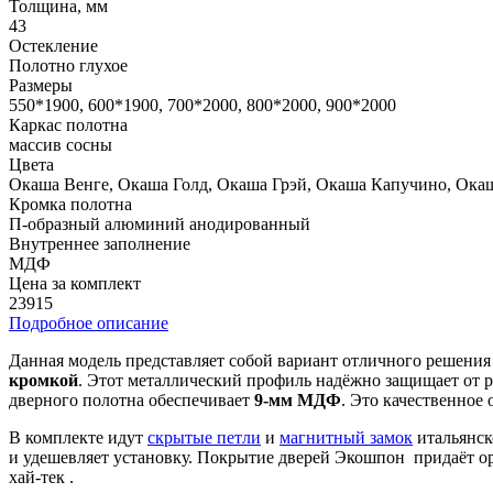
Толщина, мм
43
Остекление
Полотно глухое
Размеры
550*1900, 600*1900, 700*2000, 800*2000, 900*2000
Каркас полотна
массив сосны
Цвета
Окаша Венге, Окаша Голд, Окаша Грэй, Окаша Капучино, Ока
Кромка полотна
П-образный алюминий анодированный
Внутреннее заполнение
МДФ
Цена за комплект
23915
Подробное описание
Данная модель представляет собой вариант отличного решения 
кромкой
. Этот металлический профиль надёжно защищает от р
дверного полотна обеспечивает
9-мм МДФ
. Это качественное
В комплекте идут
скрытые петли
и
магнитный замок
итальянск
и удешевляет установку. Покрытие дверей Экошпон придаёт ор
хай-тек .