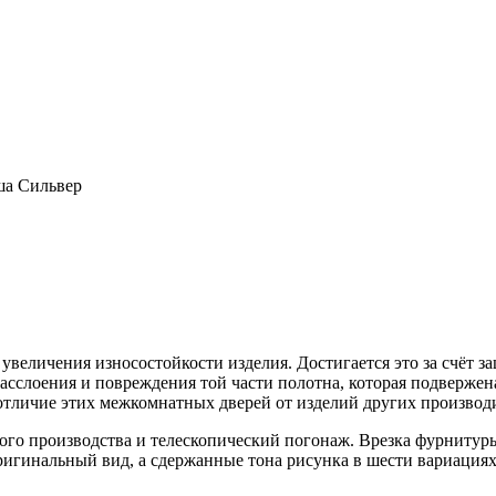
ша Сильвер
увеличения износостойкости изделия. Достигается это за счёт з
асслоения и повреждения той части полотна, которая подверже
 отличие этих межкомнатных дверей от изделий других произво
ого производства и телескопический погонаж. Врезка фурнитуры 
игинальный вид, а сдержанные тона рисунка в шести вариациях