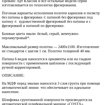
Прованс Арт Классик и все остальные модели серии
изготавливается по технологии фрезерования.
Погонаж варианты исполнения полотен карнизов и пилястр
без патины и фрезеровки /с патиной без фрезеровки под
патину /с художественной фрезеровкой без патины и с
фрезеровкой и патиной по фрезеровке.
Базовые цвета эмали: белый, серый, жемчужно-
перламутровый*.
Максимальный размер полотна — 2400х1100. Изготовление
не стандартов с шагом 1 см. Полотно толщиной 40 мм.
Патина 6 видов наносится в орнаменты или на гладкие
поверхности с применением шаблонов с последующей
ручной корректировкой.
ОПИСАНИЕ:
На МДФ перед эмалью наносится 3 слоя грунта при помощи
автоматической линии что обеспечивает их идеальное
нанесение.
Шлифовка грунтованной поверхности производится на
автоматической шлифовальной машине «COSTA».