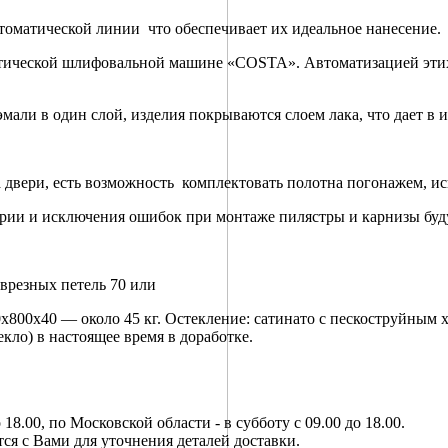
томатической линии что обеспечивает их идеальное нанесение.
тической шлифовальной машине «COSTA». Автоматизацией этих
али в один слой, изделия покрываются слоем лака, что дает в и
 двери, есть возможность комплектовать полотна погонажем, и
трии и исключения ошибок при монтаже пилястры и карнизы буд
 врезных петель 70 или
0х800х40 — около 45 кг. Остекление: сатинато с пескоструйным
екло) в настоящее время в доработке.
8.00, по Московской области - в субботу с 09.00 до 18.00.
тся с Вами для уточнения деталей доставки.