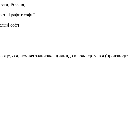
сти, Россия)
вет "Графит софт"
елый софт"
рная ручка, ночная задвижка, цилиндр ключ-вертушка (производи