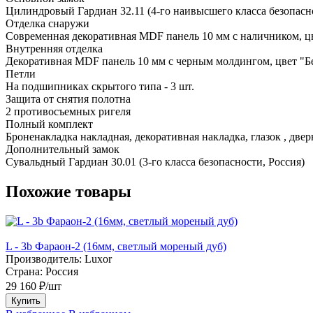
Цилиндровый Гардиан 32.11 (4-го наивысшего класса безопасно
Отделка снаружи
Современная декоративная MDF панель 10 мм с наличником, ц
Внутренняя отделка
Декоративная MDF панель 10 мм с черным молдингом, цвет "Б
Петли
На подшипниках скрытого типа - 3 шт.
Защита от снятия полотна
2 противосъемных ригеля
Полный комплект
Броненакладка накладная, декоративная накладка, глазок , две
Дополнительный замок
Сувальдный Гардиан 30.01 (3-го класса безопасности, Россия)
Похожие товары
L - 3b Фараон-2 (16мм, светлый мореный дуб)
Производитель:
Luxor
Страна:
Россия
29 160 ₽/шт
Купить