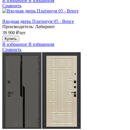
В избранное
В избранном
Сравнить
Входная дверь Платинум 05 - Венге
Производитель:
Лабиринт
39 900 ₽/шт
Купить
В избранное
В избранном
Сравнить