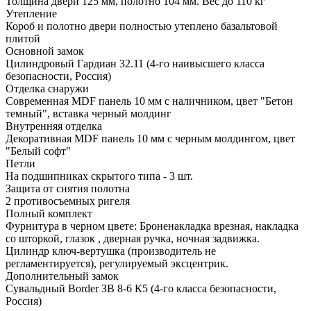
Толщина двери 125 мм, полотно 104 мм. Вес до 110 кг
Утепление
Короб и полотно двери полностью утеплено базальтовой
плитой
Основной замок
Цилиндровый Гардиан 32.11 (4-го наивысшего класса
безопасности, Россия)
Отделка снаружи
Современная MDF панель 10 мм с наличником, цвет "Бетон
темный", вставка черный молдинг
Внутренняя отделка
Декоративная MDF панель 10 мм с черным молдингом, цвет
"Белый софт"
Петли
На подшипниках скрытого типа - 3 шт.
Защита от снятия полотна
2 противосъемных ригеля
Полный комплект
Фурнитура в черном цвете: Броненакладка врезная, накладка
со шторкой, глазок , дверная ручка, ночная задвижка.
Цилиндр ключ-вертушка (производитель не
регламентируется), регулируемый эксцентрик.
Дополнительный замок
Сувальдный Border ЗВ 8-6 К5 (4-го класса безопасности,
Россия)