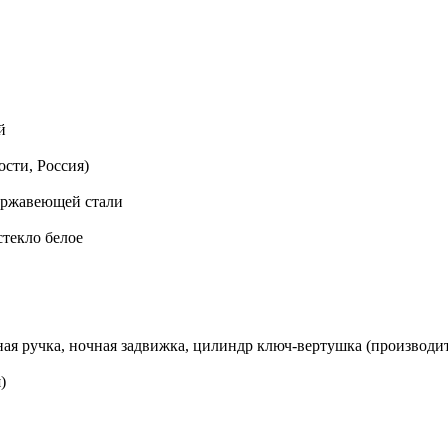
й
сти, Россия)
нержавеющей стали
стекло белое
рная ручка, ночная задвижка, цилиндр ключ-вертушка (производи
)