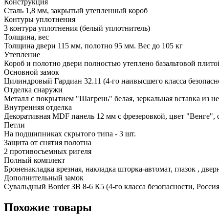
Конструкция
Сталь 1,8 мм, закрытый утепленный короб
Контуры уплотнения
3 контура уплотнения (белый уплотнитель)
Толщина, вес
Толщина двери 115 мм, полотно 95 мм. Вес до 105 кг
Утепление
Короб и полотно двери полностью утеплено базальтовой плито
Основной замок
Цилиндровый Гардиан 32.11 (4-го наивысшего класса безопасно
Отделка снаружи
Металл с покрытием "Шагрень" белая, зеркальная вставка из 
Внутренняя отделка
Декоративная MDF панель 12 мм с фрезеровкой, цвет "Венге", 
Петли
На подшипниках скрытого типа - 3 шт.
Защита от снятия полотна
2 противосъемных ригеля
Полный комплект
Броненакладка врезная, накладка шторка-автомат, глазок , две
Дополнительный замок
Сувальдный Border ЗВ 8-6 К5 (4-го класса безопасности, Россия
Похожие товары