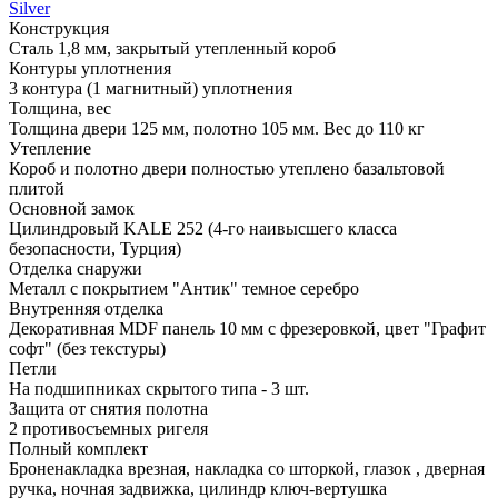
Silver
Конструкция
Сталь 1,8 мм, закрытый утепленный короб
Контуры уплотнения
3 контура (1 магнитный) уплотнения
Толщина, вес
Толщина двери 125 мм, полотно 105 мм. Вес до 110 кг
Утепление
Короб и полотно двери полностью утеплено базальтовой
плитой
Основной замок
Цилиндровый KALE 252 (4-го наивысшего класса
безопасности, Турция)
Отделка снаружи
Металл с покрытием "Антик" темное серебро
Внутренняя отделка
Декоративная MDF панель 10 мм с фрезеровкой, цвет "Графит
софт" (без текстуры)
Петли
На подшипниках скрытого типа - 3 шт.
Защита от снятия полотна
2 противосъемных ригеля
Полный комплект
Броненакладка врезная, накладка со шторкой, глазок , дверная
ручка, ночная задвижка, цилиндр ключ-вертушка