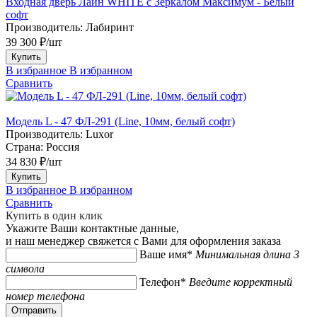
Входная дверь Лайн WHITE с Зеркалом Максимум - Белый
софт
Производитель:
Лабиринт
39 300 ₽/шт
Купить
В избранное
В избранном
Сравнить
Модель L - 47 ФЛ-291 (Line, 10мм, белый софт)
Производитель:
Luxor
Страна:
Россия
34 830 ₽/шт
Купить
В избранное
В избранном
Сравнить
Купить в один клик
Укажите Ваши контактные данные,
и наш менеджер свяжется с Вами для оформления заказа
Ваше имя*
Минимальная длина 3
символа
Телефон*
Введите корректный
номер телефона